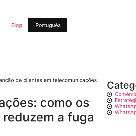
Blog
Português
Categ
Comérci
ações: como os
Estratég
WhatsA
WhatsAp
 reduzem a fuga