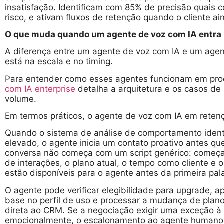
insatisfação. Identificam com 85% de precisão quai
risco, e ativam fluxos de retenção quando o cliente ai
O que muda quando um agente de voz com IA entra 
A diferença entre um agente de voz com IA e um age
está na escala e no timing.
Para entender como esses agentes funcionam em prod
com IA enterprise
detalha a arquitetura e os casos d
volume.
Em termos práticos, o agente de voz com IA em reten
Quando o sistema de análise de comportamento identi
elevado, o agente inicia um contato proativo antes que
conversa não começa com um script genérico: começa 
de interações, o plano atual, o tempo como cliente e 
estão disponíveis para o agente antes da primeira pa
O agente pode verificar elegibilidade para upgrade, 
base no perfil de uso e processar a mudança de pla
direta ao CRM. Se a negociação exigir uma exceção à po
emocionalmente, o escalonamento ao agente humano