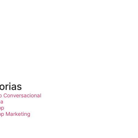
orias
o Conversacional
ia
pp
p Marketing