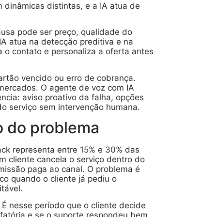
dinâmicas distintas, e a IA atua de
causa pode ser preço, qualidade do
IA atua na detecção preditiva e na
va o contato e personaliza a oferta antes
artão vencido ou erro de cobrança.
mercados. O agente de voz com IA
cia: aviso proativo da falha, opções
o serviço sem intervenção humana.
o do problema
back representa entre 15% e 30% das
 cliente cancela o serviço dentro do
omissão paga ao canal. O problema é
co quando o cliente já pediu o
tável.
. É nesse período que o cliente decide
isfatória e se o suporte respondeu bem