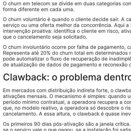
O churn em telecom se divide em duas categorias com 
forma diferente em cada uma.
O churn voluntário é quando o cliente decide sair. A 
serviço ou uma oferta melhor da concorrência. Aqui a 
intervenção proativa: identifica o cliente em risco, ati
que o cancelamento seja solicitado.
O churn involuntário ocorre por falha de pagamento, c
Representa até 20% do churn total em determinados 
pode automatizar o fluxo de recuperação de inadimplên
de atualização de dados de pagamento e reconexão d
Clawback: o problema dentr
Em mercados com distribuição indireta forte, o claw
ativações mensais. O mecanismo é simples: quando um
período mínimo contratual, a operadora recupera a c
que, no modelo reativo, a operadora só descobre o ris
cancelamento. A essa altura, o clawback é quase inevi
Os primeiros 90 dias pós-ativação são a janela crítica
se o serviço vale o que pagou, se a instalação foi sat