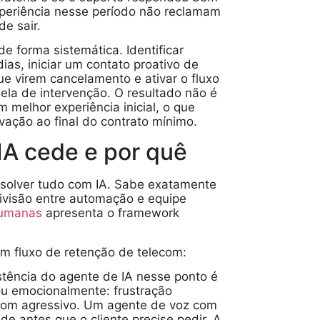
xperiência nesse período não reclamam
e sair.
e forma sistemática. Identificar
ias, iniciar um contato proativo de
ue virem cancelamento e ativar o fluxo
ela de intervenção. O resultado não é
 melhor experiência inicial, o que
ação ao final do contrato mínimo.
IA cede e por quê
solver tudo com IA. Sabe exatamente
ivisão entre automação e equipe
humanas
apresenta o framework
m fluxo de retenção de telecom:
istência do agente de IA nesse ponto é
lou emocionalmente: frustração
 tom agressivo. Um agente de voz com
de antes que o cliente precise pedir. A