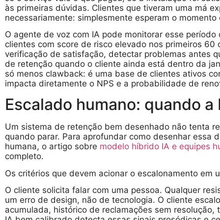
às primeiras dúvidas. Clientes que tiveram uma má e
necessariamente: simplesmente esperam o momento d
O agente de voz com IA pode monitorar esse período d
clientes com score de risco elevado nos primeiros 60 d
verificação de satisfação, detectar problemas antes q
de retenção quando o cliente ainda está dentro da jan
só menos clawback: é uma base de clientes ativos com
impacta diretamente o NPS e a probabilidade de renov
Escalado humano: quando a 
Um sistema de retenção bem desenhado não tenta re
quando parar. Para aprofundar como desenhar essa d
humana, o artigo sobre
modelo híbrido IA e equipes 
completo.
Os critérios que devem acionar o escalonamento em u
O cliente solicita falar com uma pessoa. Qualquer res
um erro de design, não de tecnologia. O cliente esca
acumulada, histórico de reclamações sem resolução,
IA bem calibrado detecta essas sinais prosódicas e ce