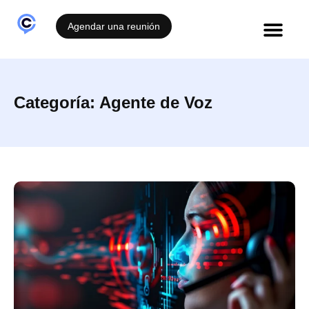
Agendar una reunión
Casos de éxito
Categoría: Agente de Voz