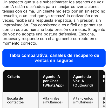
Un aspecto que suele subestimarse: los agentes de voz
con IA están diseñados para manejar conversaciones
tensas con calma. Un cliente molesto por un siniestro no
resuelto, o un lead que ya rechazó la cotización dos
veces, recibe una respuesta empática, sin presión, sin
improvisación. Esa consistencia es difícil de garantizar
con un equipo humano bajo presión de metas. El agente
de voz no adopta una postura defensiva. Escucha,
procesa y responde con el argumento correcto en el
momento correcto.
Tabla comparativa: canales de recupero de
ventas en seguros
Criterio
Agente IA
Agente de
Eq
por Chat
Voz IA
Hu
(WhatsApp)
(Outbound)
Tr
Escala de
Alta (miles
Alta (cientos
Baj
contactos
simultáneos)
simultáneos)
(d
eq