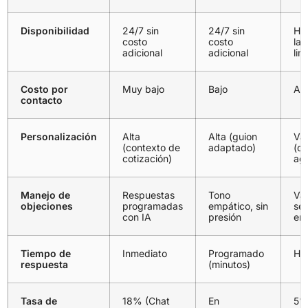
Disponibilidad
24/7 sin
24/7 sin
Hor
costo
costo
lab
adicional
adicional
lim
Costo por
Muy bajo
Bajo
Alt
contacto
Personalización
Alta
Alta (guion
Var
(contexto de
adaptado)
(d
cotización)
ag
Manejo de
Respuestas
Tono
Var
objeciones
programadas
empático, sin
se
con IA
presión
en
Tiempo de
Inmediato
Programado
Hor
respuesta
(minutos)
Tasa de
18% (Chat
En
5%