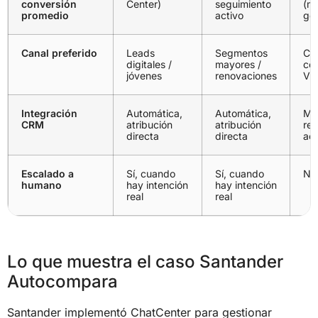
conversión
Center)
seguimiento
(m
promedio
activo
gen
Canal preferido
Leads
Segmentos
Cu
digitales /
mayores /
com
jóvenes
renovaciones
VI
Integración
Automática,
Automática,
Ma
CRM
atribución
atribución
req
directa
directa
act
Escalado a
Sí, cuando
Sí, cuando
No 
humano
hay intención
hay intención
real
real
Lo que muestra el caso Santander
Autocompara
Santander implementó ChatCenter para gestionar