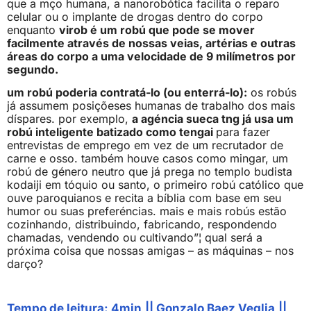
que a mço humana, a nanorobótica facilita o reparo
celular ou o implante de drogas dentro do corpo
enquanto
virob é um robú que pode se mover
facilmente através de nossas veias, artérias e outras
áreas do corpo a uma velocidade de 9 milímetros por
segundo.
um robú poderia contratá-lo (ou enterrá-lo):
os robús
já assumem posiçõeses humanas de trabalho dos mais
díspares. por exemplo,
a agéncia sueca tng já usa um
robú inteligente batizado como tengai
para fazer
entrevistas de emprego em vez de um recrutador de
carne e osso. também houve casos como mingar, um
robú de género neutro que já prega no templo budista
kodaiji em tóquio ou santo, o primeiro robú católico que
ouve paroquianos e recita a bíblia com base em seu
humor ou suas preferéncias. mais e mais robús estão
cozinhando, distribuindo, fabricando, respondendo
chamadas, vendendo ou cultivando”¦ qual será a
próxima coisa que nossas amigas – as máquinas – nos
darço?
Tempo de leitura: 4min
||
Gonzalo Baez Veglia
||