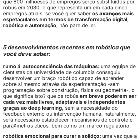
que 800 milhõeses de empregos serço substituídos por
robús em 2030, o que representa um em cada cinco
empregos atuais. se vocé quer saber
os
avanços
mais
espetaculares em termos de transformação digital,
robótica e automação
, não pare de ler.
5 desenvolvimentos recentes em robótica que
vocé deve saber:
rumo á autoconsciéncia das máquinas:
uma equipe de
cientistas da universidade de columbia conseguiu
desenvolver um braço robótico capaz de aprender
sobre si mesmo através da experimentação -sem
programação sobre construção, física ou geometría-. o
que significa isto? que os robús
em breve poderem ser
cada vez mais livres, adaptáveis e independentes
graças ao deep learning
, sem a necessidade do
feedback externo ou intervenção humana. naturalmente,
será necessário estabelecer mecanismos de controle e
pará¢metros éticos, bem como um marco regulatório.
robótica emocional para curar a solidço:
uma vez que a