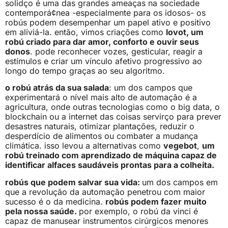
solidço é uma das grandes ameaças na sociedade
contemporá¢nea -especialmente para os idosos- os
robús podem desempenhar um papel ativo e positivo
em aliviá-la. então, vimos criações como
lovot, um
robú criado para dar amor, conforto e ouvir seus
donos
. pode reconhecer vozes, gesticular, reagir a
estímulos e criar um vínculo afetivo progressivo ao
longo do tempo graças ao seu algoritmo.
o robú atrás da sua salada
: um dos campos que
experimentará o nível mais alto de automação é a
agricultura, onde outras tecnologias como o big data, o
blockchain ou a internet das coisas servirço para prever
desastres naturais, otimizar plantações, reduzir o
desperdício de alimentos ou combater a mudança
climática. isso levou a alternativas como
vegebot
,
um
robú treinado com aprendizado de máquina capaz de
identificar alfaces saudáveis prontas para a colheita.
robús que podem salvar sua vida:
um dos campos em
que a revolução da automação penetrou com maior
sucesso é o da medicina.
robús podem fazer muito
pela nossa saúde.
por exemplo, o robú da vinci é
capaz de manusear instrumentos cirúrgicos menores