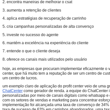
2. encontra maneiras de melhorar o csat
3. aumenta a retenção de clientes
4. aplica estratégias de recuperação de carrinho
5. cria campanhas personalizadas de alta conversço
5. investe no sucesso do agente
6. mantém a exceléncia na experiéncia do cliente
7. entende o que o cliente deseja
8. oferece os canais mais utilizados pelo usuário
hoje, as empresas que procuram implementar eficazmente o val
center, que há muito tem a reputação de ser um centro de cus
um centro de lucros.
um exemplo claro de aplicação do profit center veio de uma g
ChatCenter
como gerador de renda. a equipe do ChatCenter
personalizadas por meio de canais digitais como whatsapp 
com os setores de vendas e marketing para concentrar esforç
implementação foi alcançada uma taxa de conversço de 34
taxa de sucesso de 63% em carrinhos abandonados, uma ta