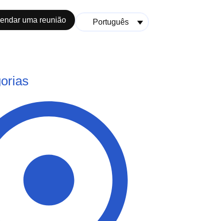
endar uma reunião
Português
orias