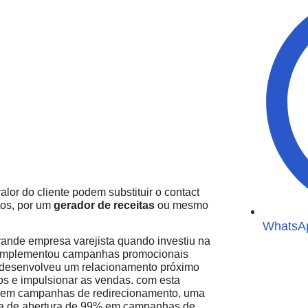
or do cliente podem substituir o contact
tos, por um
gerador de receitas
ou mesmo
WhatsAp
rande empresa varejista quando investiu na
 implementou campanhas promocionais
e desenvolveu um relacionamento próximo
os e impulsionar as vendas. com esta
% em campanhas de redirecionamento, uma
xa de abertura de 99% em campanhas de