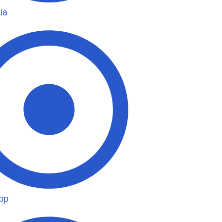
ia
pp