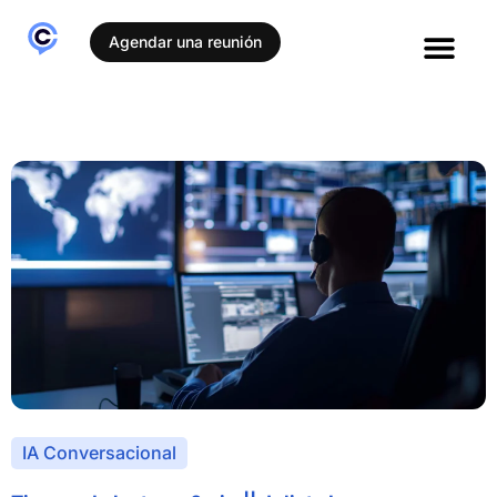
Agendar una reunión
Casos de éxito
IA Conversacional