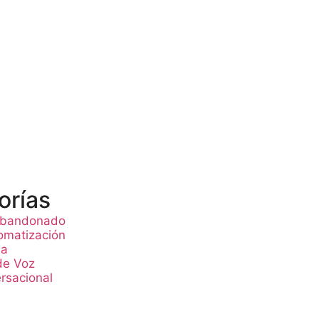
orías
 abandonado
omatización
ia
de Voz
rsacional