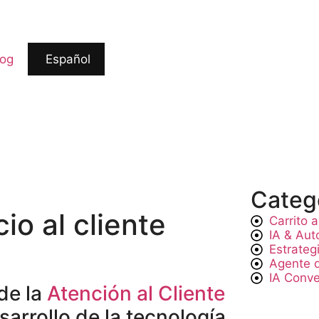
log
Español
Categ
io al cliente
Carrito
IA & Aut
Estrateg
Agente 
IA Conve
de la
Atención al Cliente
arrollo de la tecnología