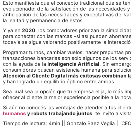
Esto manifiesta que el concepto tradicional que se tenía
evolucionado: de la satisfacción de las necesidades y 
anticipación de las necesidades y expectativas del va
la lealtad y permanencia de estos.
Y ya en
2020
, los compradores priorizan la simplicid
para conectar con las marcas –si así pueden ahorrar
todavía se sigue valorando positivamente la interacc
Programar turnos, cambiar vuelos, hacer preguntas pre
transacciones bancarias son solo algunos de los ser
con la ayuda de la
Inteligencia Artificial
. Sin embargo
consumidores buscan asistencia humana para solucion
Atención al Cliente Digital más exitosas combinan la
y han logrado un equilibrio óptimo entre ambas.
Sea cual sea la opción que tu empresa elija, lo más i
ofrecer al cliente la mejor experiencia posible a la ho
Si aún no conocés las ventajas de atender a tus clien
humanos
y robots trabajando juntos
, te invito a vis
Tiempo de lectura: 4min
||
Gonzalo Baez Veglia
||
CEO