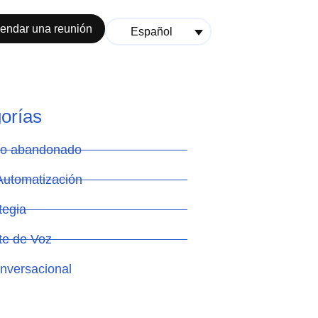
endar una reunión
Español
orías
ito abandonado
Automatización
tegia
te de Voz
nversacional