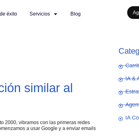
Ag
de éxito
Servicios
Blog
Categ
Carr
IA & 
ión similar al
Estra
Agen
IA Co
to 2000, vibramos con las primeras redes
comenzamos a usar Google y a enviar emails