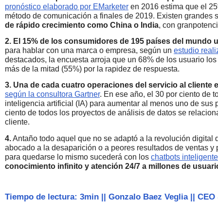
pronóstico elaborado por EMarketer
en 2016 estima que el 25%
método de comunicación a finales de 2019. Existen grandes 
de rápido crecimiento como China o India
, con granpotenci
2. El 15% de los consumidores de 195 países del mundo 
para hablar con una marca o empresa, según un
estudio real
destacados, la encuesta arroja que un 68% de los usuario los v
más de la mitad (55%) por la rapidez de respuesta.
3. Una de cada cuatro operaciones del servicio al cliente e
según la consultora Gartner
. En ese año, el 30 por ciento de
inteligencia artificial (IA) para aumentar al menos uno de sus 
ciento de todos los proyectos de análisis de datos se relacio
cliente.
4.
Antaño todo aquel que no se adaptó a la revolución digital q
abocado a la desaparición o a peores resultados de ventas y p
para quedarse lo mismo sucederá con los
chatbots inteligent
conocimiento infinito y atención 24/7 a millones de usuar
Tiempo de lectura: 3min
||
Gonzalo Baez Veglia
||
CEO 