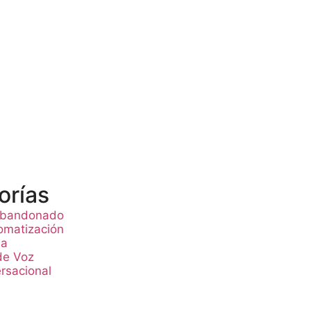
orías
 abandonado
omatización
ia
de Voz
rsacional