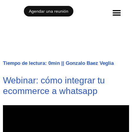
Agendar una reunión
Casos de éxito
Tiempo de lectura: 0min
||
Gonzalo Baez Veglia
Webinar: cómo integrar tu
ecommerce a whatsapp