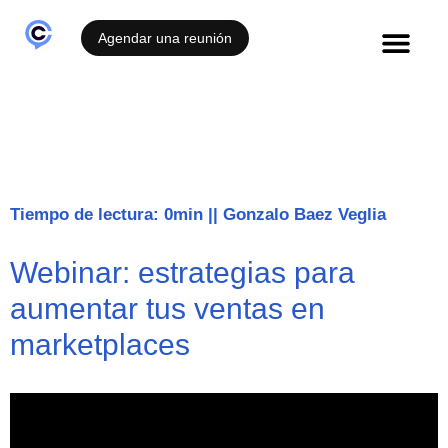
Agendar una reunión
Casos de éxito
Tiempo de lectura: 0min
||
Gonzalo Baez Veglia
Webinar: estrategias para
aumentar tus ventas en
marketplaces