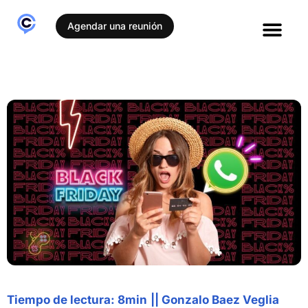
Agendar una reunión
Casos de éxito
Tiempo de lectura: 8min
||
Gonzalo Baez Veglia