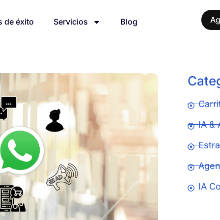
Ag
 de éxito
Servicios
Blog
Cate
Carr
IA &
Estra
Agen
IA C