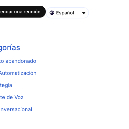
endar una reunión
Español
gorías
ito abandonado
 Automatización
tegia
te de Voz
onversacional