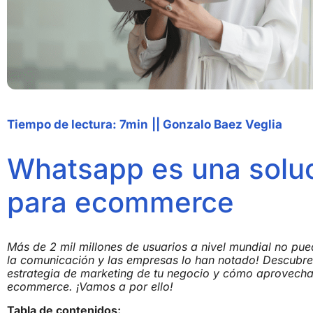
Tiempo de lectura: 7min
||
Gonzalo Baez Veglia
Whatsapp es una solu
para ecommerce
Más de 2 mil millones de usuarios a nivel mundial no p
la comunicación y las empresas lo han notado! Descubr
estrategia de marketing de tu negocio y cómo aprovechar
ecommerce. ¡Vamos a por ello!
Tabla de contenidos: