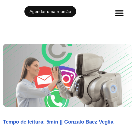
Agendar uma reunião
Histórias de sucesso
Tempo de leitura: 5min
||
Gonzalo Baez Veglia