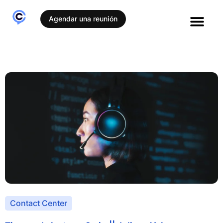
Agendar una reunión
Casos de éxito
Contact Center