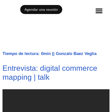
Agendar una reunión
Casos de éxito
Tiempo de lectura: 0min
||
Gonzalo Baez Veglia
Entrevista: digital commerce
mapping | talk