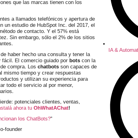
iones que las marcas tienen con los
entes a llamados telefónicos y apertura de
n un estudio de HubSpot Inc. del 2017, el
método de contacto. Y el 57% está
ez. Sin embargo, sólo el 2% de los sitios
antes.
IA & Automat
de haber hecho una consulta y tener la
 fácil. El comercio guiado por
bots
con la
a de compra. Los
chatbots
son capaces de
 al mismo tiempo y crear respuestas
ductos y utilizan su experiencia para
r todo el servicio al por menor,
arios.
erde: potenciales clientes, ventas,
nstalá ahora tu
OhWhatAChat
!
cionan los ChatBots?
”
o-founder