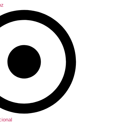
oz
ional