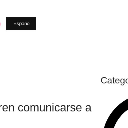
g
Español
Catego
ren comunicarse a