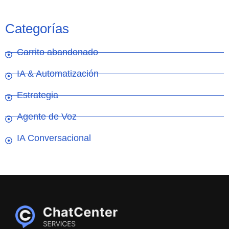
Categorías
Carrito abandonado
IA & Automatización
Estrategia
Agente de Voz
IA Conversacional