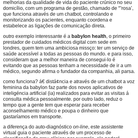
melhorias da qualidade de vida do paciente crúnico no seu
domicílio, com um programa de gestão, chamado de “˜rosa’,
que funciona através de um chatbot, controlando e
monitorizando os pacientes, enquanto coordena e
estabelece as ligações de comunicação direta.
outro exemplo interessante é a
babylon health
, o primeiro
prestador de cuidados médicos digital com sede em
londres, quem tem uma ambiciosa missço: ter um serviço de
saúde acessível a todas as pessoas do mundo. e para isso,
consideram que a melhor maneira de consegui-lo é
evitando que as pessoas tenham a necessidade de ir a um
médico, segundo afirma o fundador da companhia, ali parsa.
como funciona? á€ distá¢ncia e através de um chatbot a voz
feminina da babylon faz parte dos novos aplicativos de
inteligéncia artificial (ia) realizados para evitar as visitas á
consulta médica pessoalmente. por outro lado, reduz o
tempo que a gente tem que esperar para receber
aconselhamento médico e poupa o dinheiro que
gastaríamos em transporte.
a diferença do auto-diagnóstico
on-line
, este assistente
virtual guia o paciente através de um processo de