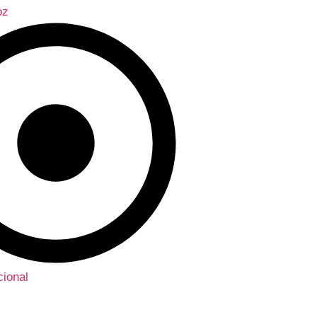
oz
ional